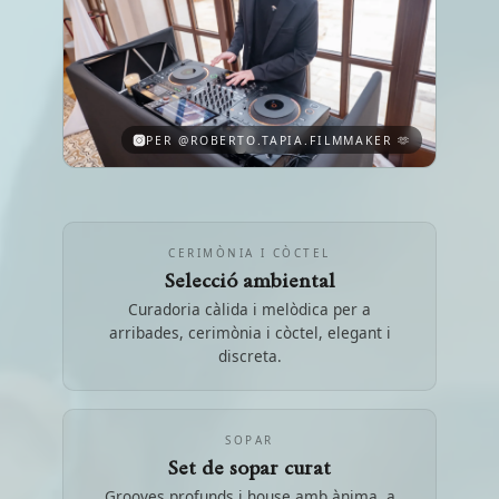
PER @ROBERTO.TAPIA.FILMMAKER 🫶
CERIMÒNIA I CÒCTEL
Selecció ambiental
Curadoria càlida i melòdica per a
arribades, cerimònia i còctel, elegant i
discreta.
SOPAR
Set de sopar curat
Grooves profunds i house amb ànima, a