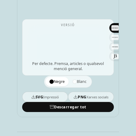
VERSIÓ
JOSEP B
DJ Set
Live Set
Monogr
Per defecte. Premsa, articles o qualsevol
menció general.
Negre
Blanc
SVG
PNG
Impressió
Xarxes socials
Descarregar tot