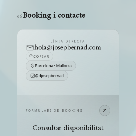
Booking i contacte
06
LÍNIA DIRECTA
hola@josepbernad.com
COPIAR
Barcelona · Mallorca
@djosepbernad
FORMULARI DE BOOKING
Consultar disponibilitat