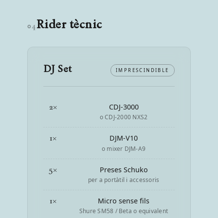
Rider tècnic
04
DJ Set
IMPRESCINDIBLE
2×
CDJ-3000
o CDJ-2000 NXS2
1×
DJM-V10
o mixer DJM-A9
5×
Preses Schuko
per a portàtil i accessoris
1×
Micro sense fils
Shure SM58 / Beta o equivalent