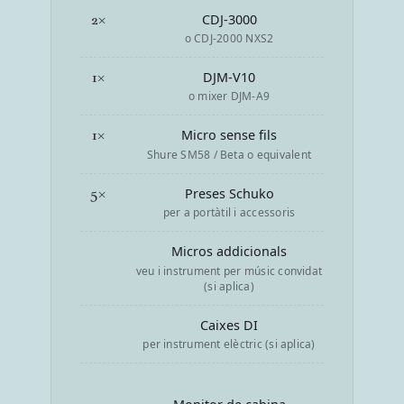
2×
CDJ-3000
o CDJ-2000 NXS2
1×
DJM-V10
o mixer DJM-A9
1×
Micro sense fils
Shure SM58 / Beta o equivalent
5×
Preses Schuko
per a portàtil i accessoris
Micros addicionals
veu i instrument per músic convidat
(si aplica)
Caixes DI
per instrument elèctric (si aplica)